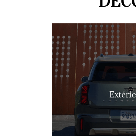
DÉC
Extéri