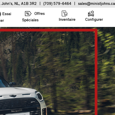
. John's, NL, A1B 3R2
|
(709) 579-6464
|
sales@ministjohns.ca
Offres
Essai
Inventaire
Configurer
Spéciales
ier