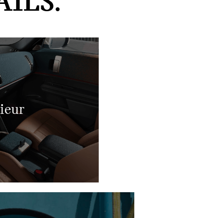
ILS.
rieur