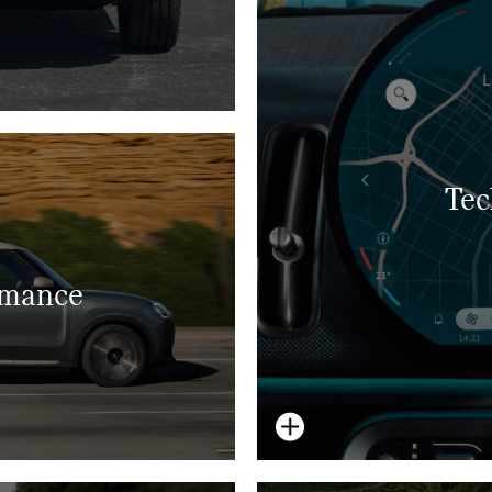
Tec
rmance